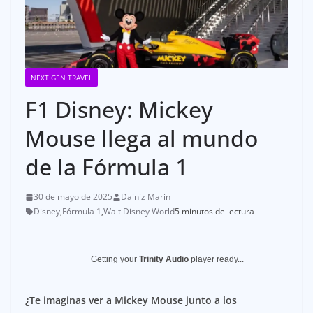
NEXT GEN TRAVEL
F1 Disney: Mickey
Mouse llega al mundo
de la Fórmula 1
30 de mayo de 2025
Dainiz Marin
Disney
,
Fórmula 1
,
Walt Disney World
5 minutos de lectura
Getting your
Trinity Audio
player ready...
¿Te imaginas ver a Mickey Mouse junto a los