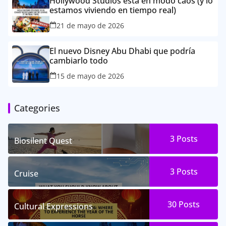
Hollywood Studios está en modo caos (y lo
estamos viviendo en tiempo real)
21 de mayo de 2026
El nuevo Disney Abu Dhabi que podría
cambiarlo todo
15 de mayo de 2026
Categories
3
Posts
Biosilent Quest
3
Posts
Cruise
30
Posts
Cultural Expressions