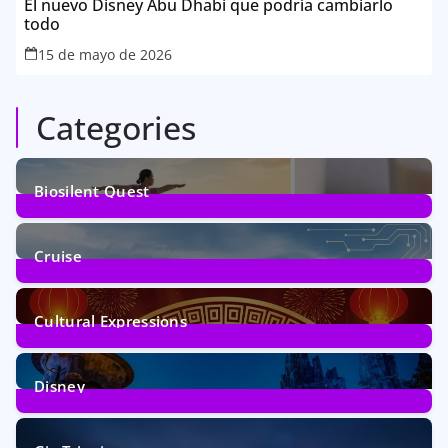
El nuevo Disney Abu Dhabi que podría cambiarlo
todo
15 de mayo de 2026
Categories
Biosilent Quest
3
Posts
Cruise
3
Posts
Cultural Expressions
30
Posts
Disney
4
Posts