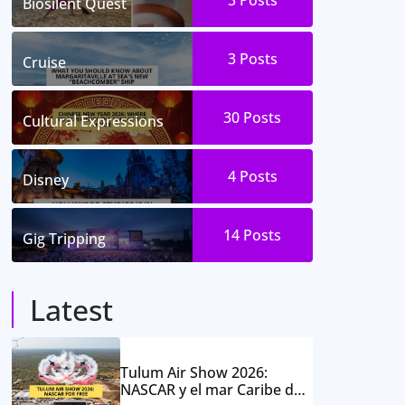
3
Posts
Biosilent Quest
3
Posts
Cruise
30
Posts
Cultural Expressions
4
Posts
Disney
14
Posts
Gig Tripping
Latest
Tulum Air Show 2026:
NASCAR y el mar Caribe de