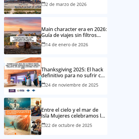
fondo
2 de marzo de 2026
Main character era en 2026:
Guía de viajes sin filtros
para mexicanos
14 de enero de 2026
Thanksgiving 2025: El hack
definitivo para no sufrir con
tu traslado en Cancún,
24 de noviembre de 2025
Vallarta o Los Cabos
(gracias CBX + MTS)
Entre el cielo y el mar de
Isla Mujeres celebramos la
vida: Cancun Sailing honra
22 de octubre de 2025
el Día de Muertos desde el
Caribe mexicano